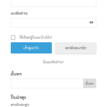
ລະຫັດຜ່ານ
ໃຫ້ຂ້ອຍຢູ່ໃນລະບົບຕໍ່ໄປ
ສະໝັກສະມາຊິກ
ລືມລະຫັດຜ່ານ?
ຄົ້ນຫາ
ປື້ມລ່າສຸດ
ສານລຶບພະສູນ