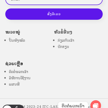
ສົ່ງອີເມວ
ໝວດໝູ່
ຫົວຂໍ້ອື່ນໆ
ປຶ້ມທັງໝົດ
ກ່ຽວກັບເຮົາ
ນັກຂຽນ
ຊ່ວຍເຫຼືອ
ຕິດຕໍ່ພວກເຮົາ
ວິທີການໃຊ້ງານ
ແຜນທີ່
ຕິດຕໍ່ພວກເຮົາ
Copyright 2023-24 ITC-LASES – All Right Reserved