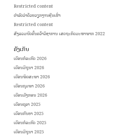
Restricted content
ດໍາລັດວ່າດ້ວຍວຽກງານຊົນເຜົ່າ
Restricted content
ສັງລວມບົດຄົ້ນຄວ້າວິຊາການ ເສດຖະກິດມະຫາພາກ 2022
ຄັງເກັບ
ເດືອນກໍລະກົດ 2026
ເດືອນມິຖຸນາ 2026
ເດືອນພຶດສະພາ 2026
ເດືອນກຸມພາ 2026
ເດືອນມັງກອນ 2026
ເດືອນຕຸລາ 2025
ເດືອນກັນຍາ 2025
ເດືອນກໍລະກົດ 2025
ເດືອນມິຖຸນາ 2025