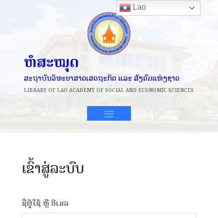
Lao
ຫໍສະໝຸດ
ສະຖາບັນວິທະຍາສາດເສດຖະກິດ ແລະ ສັງຄົມແຫ່ງຊາດ
LIBRARY OF
LAO ACADEMY OF SOCIAL AND ECONOMIC SCIENCES
ເຂົ້າສູ່ລະບົບ
ຊື່ຜູ້ໃຊ້ ຫຼື ອີເມລ