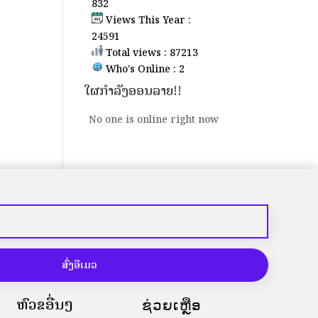
832
Views This Year :
24591
Total views : 87213
Who's Online : 2
ໃຜກຳລັງອອນລາຍ!!
No one is online right now
ສົ່ງອີເມວ
ຫົວຂໍ້ອື່ນໆ
ຊ່ວຍເຫຼືອ