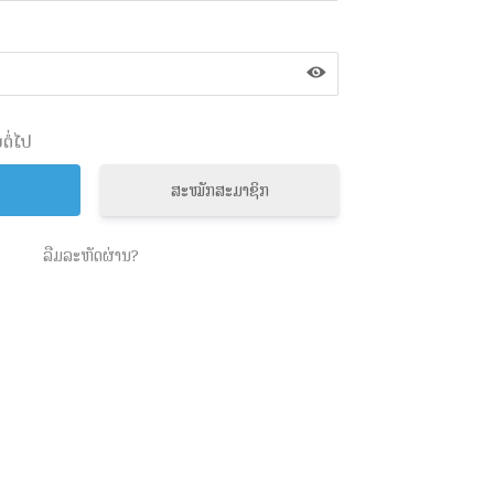
ຕໍ່ໄປ
ສະໝັກສະມາຊິກ
ລືມລະຫັດຜ່ານ?