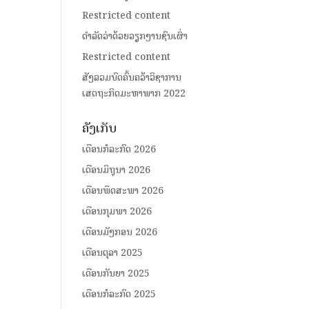
Restricted content
ດໍາລັດວ່າດ້ວຍວຽກງານຊົນເຜົ່າ
Restricted content
ສັງລວມບົດຄົ້ນຄວ້າວິຊາການ
ເສດຖະກິດມະຫາພາກ 2022
ຄັງເກັບ
ເດືອນກໍລະກົດ 2026
ເດືອນມິຖຸນາ 2026
ເດືອນພຶດສະພາ 2026
ເດືອນກຸມພາ 2026
ເດືອນມັງກອນ 2026
ເດືອນຕຸລາ 2025
ເດືອນກັນຍາ 2025
ເດືອນກໍລະກົດ 2025