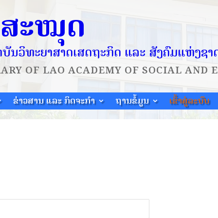
ໍສະໝຸດ
ບັນວິທະຍາສາດເສດຖະກິດ ແລະ ສັງຄົມແຫ່ງຊາ
RARY OF
LAO ACADEMY OF SOCIAL AND 
ຂ່າວສານ ແລະ ກິດຈະກຳ
ຖານຂໍ້ມູນ
ເຂົ້າສູ່ລະບົບ