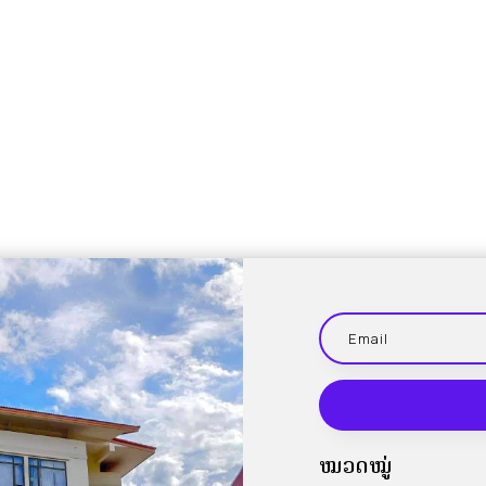
ໝວດໝູ່