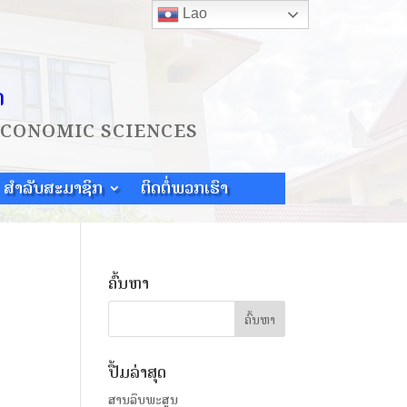
Lao
ດ
ECONOMIC SCIENCES
ສຳລັບສະມາຊິກ
ຕິດຕໍ່ພວກເຮົາ
ຄົ້ນຫາ
ປື້ມລ່າສຸດ
ສານລຶບພະສູນ