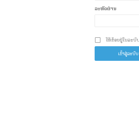
ລະຫັດຜ່ານ
ໃຫ້ຂ້ອຍຢູ່ໃນລະບົບ