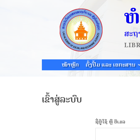
ຫ
ສະຖາ
LIB
ໜ້າຫຼັກ
ຄັ້ງປື້ມ ແລະ ເອກະສານ
ເຂົ້າສູ່ລະບົບ
ຊື່ຜູ້ໃຊ້ ຫຼື ອີເມລ