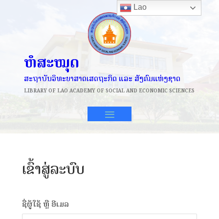
Lao
ຫໍສະໝຸດ
ສະຖາບັນວິທະຍາສາດເສດຖະກິດ ແລະ ສັງຄົມແຫ່ງຊາດ
LIBRARY OF
LAO ACADEMY OF SOCIAL AND ECONOMIC SCIENCES
ເຂົ້າສູ່ລະບົບ
ຊື່ຜູ້ໃຊ້ ຫຼື ອີເມລ