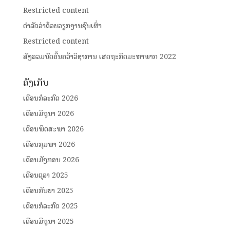
Restricted content
ດໍາລັດວ່າດ້ວຍວຽກງານຊົນເຜົ່າ
Restricted content
ສັງລວມບົດຄົ້ນຄວ້າວິຊາການ ເສດຖະກິດມະຫາພາກ 2022
ຄັງເກັບ
ເດືອນກໍລະກົດ 2026
ເດືອນມິຖຸນາ 2026
ເດືອນພຶດສະພາ 2026
ເດືອນກຸມພາ 2026
ເດືອນມັງກອນ 2026
ເດືອນຕຸລາ 2025
ເດືອນກັນຍາ 2025
ເດືອນກໍລະກົດ 2025
ເດືອນມິຖຸນາ 2025