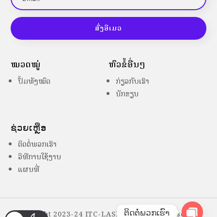
ສົ່ງອີເມວ
ໝວດໝູ່
ຫົວຂໍ້ອື່ນໆ
ປຶ້ມທັງໝົດ
ກ່ຽວກັບເຮົາ
ນັກຂຽນ
ຊ່ວຍເຫຼືອ
ຕິດຕໍ່ພວກເຮົາ
ວິທີການໃຊ້ງານ
ແຜນທີ່
ຕິດຕໍ່ພວກເຮົາ
Copyright 2023-24 ITC-LASES – All Right Reserved