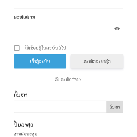
ລະຫັດຜ່ານ
ໃຫ້ຂ້ອຍຢູ່ໃນລະບົບຕໍ່ໄປ
ສະໝັກສະມາຊິກ
ລືມລະຫັດຜ່ານ?
ຄົ້ນຫາ
ປື້ມລ່າສຸດ
ສານລຶບພະສູນ