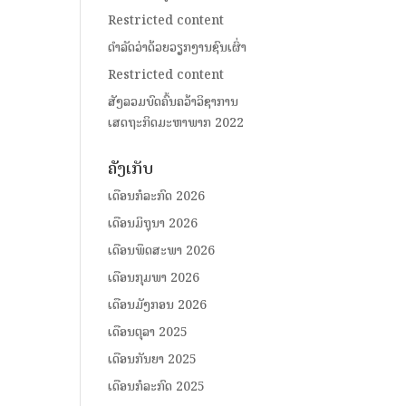
Restricted content
ດໍາລັດວ່າດ້ວຍວຽກງານຊົນເຜົ່າ
Restricted content
ສັງລວມບົດຄົ້ນຄວ້າວິຊາການ
ເສດຖະກິດມະຫາພາກ 2022
ຄັງເກັບ
ເດືອນກໍລະກົດ 2026
ເດືອນມິຖຸນາ 2026
ເດືອນພຶດສະພາ 2026
ເດືອນກຸມພາ 2026
ເດືອນມັງກອນ 2026
ເດືອນຕຸລາ 2025
ເດືອນກັນຍາ 2025
ເດືອນກໍລະກົດ 2025