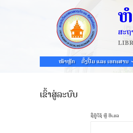
ຫ
ສະຖາ
LIB
ໜ້າຫຼັກ
ຄັ້ງປື້ມ ແລະ ເອກະສານ
ເຂົ້າສູ່ລະບົບ
ຊື່ຜູ້ໃຊ້ ຫຼື ອີເມລ