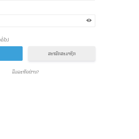
ຕໍ່ໄປ
ສະໝັກສະມາຊິກ
ລືມລະຫັດຜ່ານ?