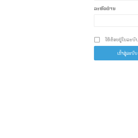
ລະຫັດຜ່ານ
ໃຫ້ຂ້ອຍຢູ່ໃນລະບົບ