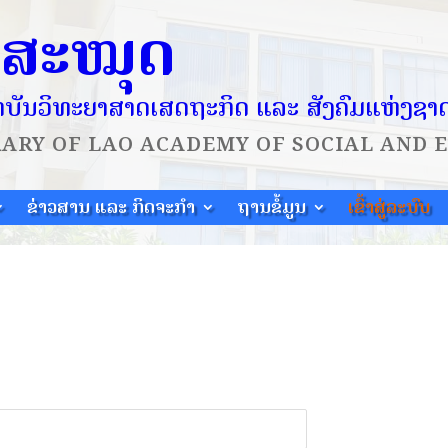
ໍສະໝຸດ
ບັນວິທະຍາສາດເສດຖະກິດ ແລະ ສັງຄົມແຫ່ງຊາ
RARY OF
LAO ACADEMY OF SOCIAL AND 
ຂ່າວສານ ແລະ ກິດຈະກຳ
ຖານຂໍ້ມູນ
ເຂົ້າສູ່ລະບົບ