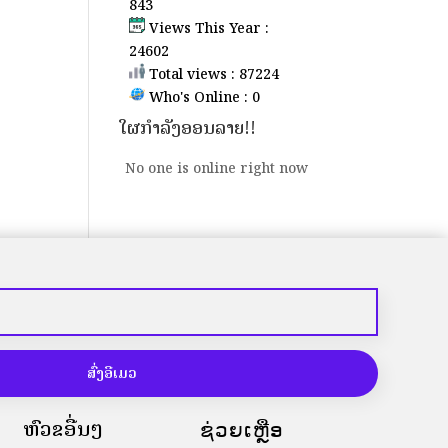
843
Views This Year :
24602
Total views : 87224
Who's Online : 0
ໃຜກຳລັງອອນລາຍ!!
No one is online right now
ສົ່ງອີເມວ
ຫົວຂໍ້ອື່ນໆ
ຊ່ວຍເຫຼືອ