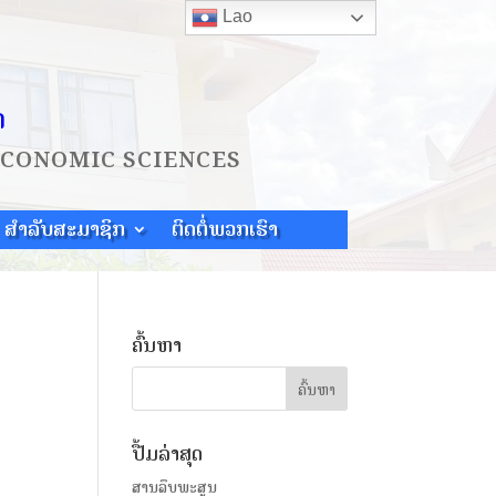
Lao
ດ
ECONOMIC SCIENCES
ສຳລັບສະມາຊິກ
ຕິດຕໍ່ພວກເຮົາ
ຄົ້ນຫາ
ປື້ມລ່າສຸດ
ສານລຶບພະສູນ