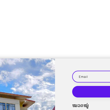
ໝວດໝູ່