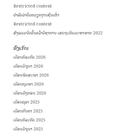
Restricted content
ດໍາລັດວ່າດ້ວຍວຽກງານຊົນເຜົ່າ
Restricted content
ສັງລວມບົດຄົ້ນຄວ້າວິຊາການ ເສດຖະກິດມະຫາພາກ 2022
ຄັງເກັບ
ເດືອນກໍລະກົດ 2026
ເດືອນມິຖຸນາ 2026
ເດືອນພຶດສະພາ 2026
ເດືອນກຸມພາ 2026
ເດືອນມັງກອນ 2026
ເດືອນຕຸລາ 2025
ເດືອນກັນຍາ 2025
ເດືອນກໍລະກົດ 2025
ເດືອນມິຖຸນາ 2025