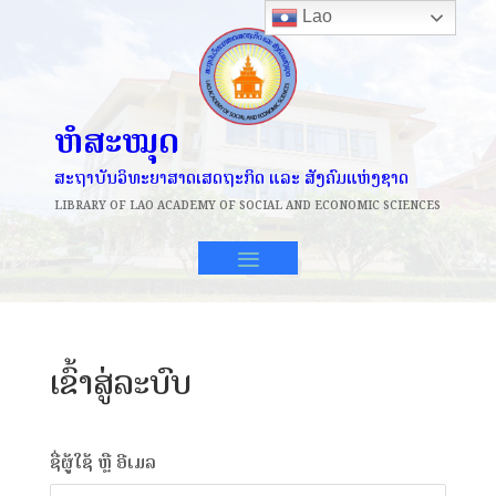
Lao
ຫໍສະໝຸດ
ສະຖາບັນວິທະຍາສາດເສດຖະກິດ ແລະ ສັງຄົມແຫ່ງຊາດ
LIBRARY OF
LAO ACADEMY OF SOCIAL AND ECONOMIC SCIENCES
ເຂົ້າສູ່ລະບົບ
ຊື່ຜູ້ໃຊ້ ຫຼື ອີເມລ