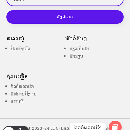
ສົ່ງອີເມວ
ໝວດໝູ່
ຫົວຂໍ້ອື່ນໆ
ປຶ້ມທັງໝົດ
ກ່ຽວກັບເຮົາ
ນັກຂຽນ
ຊ່ວຍເຫຼືອ
ຕິດຕໍ່ພວກເຮົາ
ວິທີການໃຊ້ງານ
ແຜນທີ່
ຕິດຕໍ່ພວກເຮົາ
Copyright 2023-24 ITC-LASES – All Right Reserved