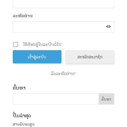
ລະຫັດຜ່ານ
ໃຫ້ຂ້ອຍຢູ່ໃນລະບົບຕໍ່ໄປ
ສະໝັກສະມາຊິກ
ລືມລະຫັດຜ່ານ?
ຄົ້ນຫາ
ປື້ມລ່າສຸດ
ສານລຶບພະສູນ