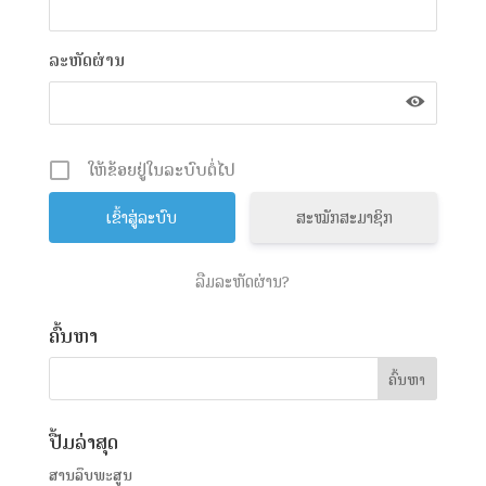
ລະຫັດຜ່ານ
ໃຫ້ຂ້ອຍຢູ່ໃນລະບົບຕໍ່ໄປ
ສະໝັກສະມາຊິກ
ລືມລະຫັດຜ່ານ?
ຄົ້ນຫາ
ປື້ມລ່າສຸດ
ສານລຶບພະສູນ