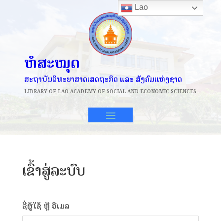
Lao
ຫໍສະໝຸດ
ສະຖາບັນວິທະຍາສາດເສດຖະກິດ ແລະ ສັງຄົມແຫ່ງຊາດ
LIBRARY OF
LAO ACADEMY OF SOCIAL AND ECONOMIC SCIENCES
ເຂົ້າສູ່ລະບົບ
ຊື່ຜູ້ໃຊ້ ຫຼື ອີເມລ