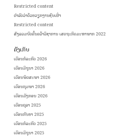
Restricted content
ດໍາລັດວ່າດ້ວຍວຽກງານຊົນເຜົ່າ
Restricted content
ສັງລວມບົດຄົ້ນຄວ້າວິຊາການ ເສດຖະກິດມະຫາພາກ 2022
ຄັງເກັບ
ເດືອນກໍລະກົດ 2026
ເດືອນມິຖຸນາ 2026
ເດືອນພຶດສະພາ 2026
ເດືອນກຸມພາ 2026
ເດືອນມັງກອນ 2026
ເດືອນຕຸລາ 2025
ເດືອນກັນຍາ 2025
ເດືອນກໍລະກົດ 2025
ເດືອນມິຖຸນາ 2025