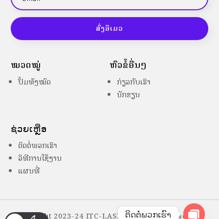
ສົ່ງອີເມວ
ໝວດໝູ່
ຫົວຂໍ້ອື່ນໆ
ປຶ້ມທັງໝົດ
ກ່ຽວກັບເຮົາ
ນັກຂຽນ
ຊ່ວຍເຫຼືອ
ຕິດຕໍ່ພວກເຮົາ
ວິທີການໃຊ້ງານ
ແຜນທີ່
ຕິດຕໍ່ພວກເຮົາ
Copyright 2023-24 ITC-LASES – All Right Reserved