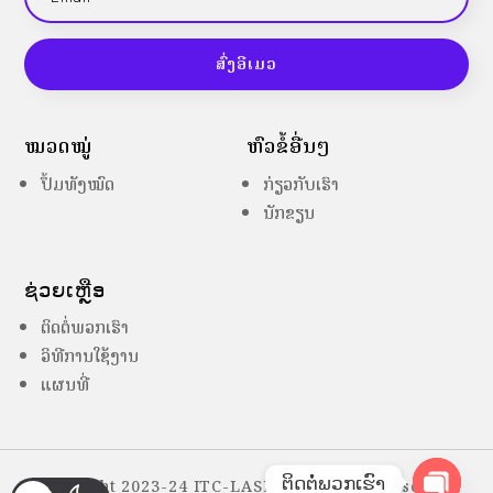
ສົ່ງອີເມວ
ໝວດໝູ່
ຫົວຂໍ້ອື່ນໆ
ປຶ້ມທັງໝົດ
ກ່ຽວກັບເຮົາ
ນັກຂຽນ
ຊ່ວຍເຫຼືອ
ຕິດຕໍ່ພວກເຮົາ
ວິທີການໃຊ້ງານ
ແຜນທີ່
ຕິດຕໍ່ພວກເຮົາ
Copyright 2023-24 ITC-LASES – All Right Reserved