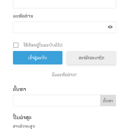
ລະຫັດຜ່ານ
ໃຫ້ຂ້ອຍຢູ່ໃນລະບົບຕໍ່ໄປ
ສະໝັກສະມາຊິກ
ລືມລະຫັດຜ່ານ?
ຄົ້ນຫາ
ປື້ມລ່າສຸດ
ສານລຶບພະສູນ