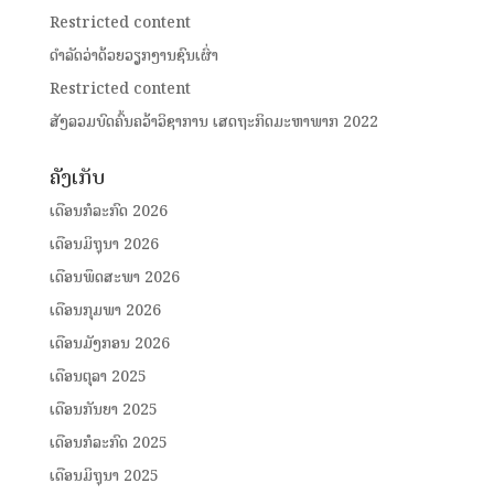
Restricted content
ດໍາລັດວ່າດ້ວຍວຽກງານຊົນເຜົ່າ
Restricted content
ສັງລວມບົດຄົ້ນຄວ້າວິຊາການ ເສດຖະກິດມະຫາພາກ 2022
ຄັງເກັບ
ເດືອນກໍລະກົດ 2026
ເດືອນມິຖຸນາ 2026
ເດືອນພຶດສະພາ 2026
ເດືອນກຸມພາ 2026
ເດືອນມັງກອນ 2026
ເດືອນຕຸລາ 2025
ເດືອນກັນຍາ 2025
ເດືອນກໍລະກົດ 2025
ເດືອນມິຖຸນາ 2025