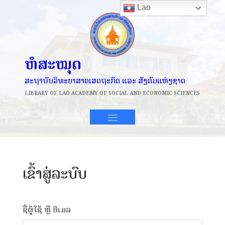
Lao
ຫໍສະໝຸດ
ສະຖາບັນວິທະຍາສາດເສດຖະກິດ ແລະ ສັງຄົມແຫ່ງຊາດ
LIBRARY OF
LAO ACADEMY OF SOCIAL AND ECONOMIC SCIENCES
ເຂົ້າສູ່ລະບົບ
ຊື່ຜູ້ໃຊ້ ຫຼື ອີເມລ