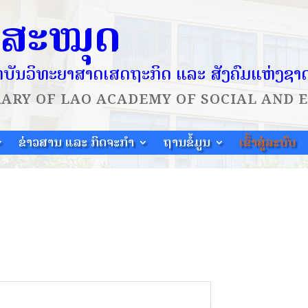
ໍສະໝຸດ
ບັນວິທະຍາສາດເສດຖະກິດ ແລະ ສັງຄົມແຫ່ງຊາ
RARY OF
LAO ACADEMY OF SOCIAL AND 
ຂ່າວສານ ແລະ ກິດຈະກຳ
ຖານຂໍ້ມູນ
ເຂົ້າສູ່ລະບົບ