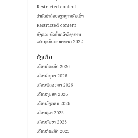
Restricted content
ດໍາລັດວ່າດ້ວຍວຽກງານຊົນເຜົ່າ
Restricted content
ສັງລວມບົດຄົ້ນຄວ້າວິຊາການ
ເສດຖະກິດມະຫາພາກ 2022
ຄັງເກັບ
ເດືອນກໍລະກົດ 2026
ເດືອນມິຖຸນາ 2026
ເດືອນພຶດສະພາ 2026
ເດືອນກຸມພາ 2026
ເດືອນມັງກອນ 2026
ເດືອນຕຸລາ 2025
ເດືອນກັນຍາ 2025
ເດືອນກໍລະກົດ 2025