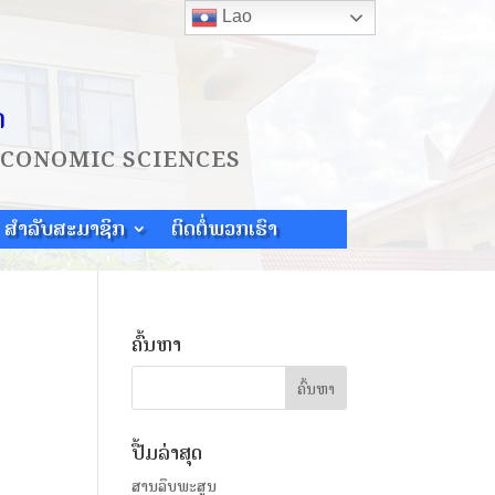
Lao
ດ
ECONOMIC SCIENCES
ສຳລັບສະມາຊິກ
ຕິດຕໍ່ພວກເຮົາ
ຄົ້ນຫາ
ປື້ມລ່າສຸດ
ສານລຶບພະສູນ