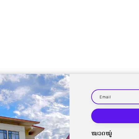
ໝວດໝູ່