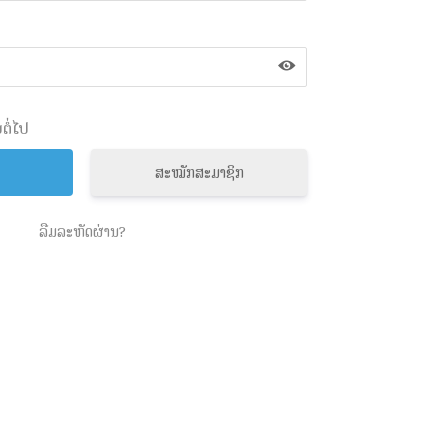
ຕໍ່ໄປ
ສະໝັກສະມາຊິກ
ລືມລະຫັດຜ່ານ?