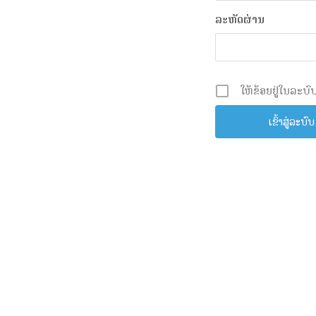
ລະຫັດຜ່ານ
ໃຫ້ຂ້ອຍຢູ່ໃນລະບົບ