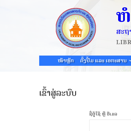
ຫ
ສະຖາ
LIB
ໜ້າຫຼັກ
ຄັ້ງປື້ມ ແລະ ເອກະສານ
ເຂົ້າສູ່ລະບົບ
ຊື່ຜູ້ໃຊ້ ຫຼື ອີເມລ