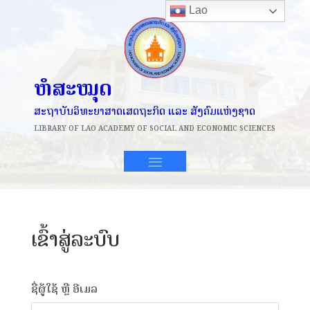
Lao
ຫໍສະໝຸດ
ສະຖາບັນວິທະຍາສາດເສດຖະກິດ ແລະ ສັງຄົມແຫ່ງຊາດ
LIBRARY OF
LAO ACADEMY OF SOCIAL AND ECONOMIC SCIENCES
ເຂົ້າສູ່ລະບົບ
ຊື່ຜູ້ໃຊ້ ຫຼື ອີເມລ