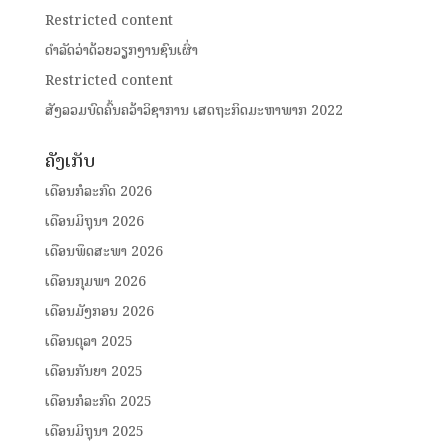
Restricted content
ດໍາລັດວ່າດ້ວຍວຽກງານຊົນເຜົ່າ
Restricted content
ສັງລວມບົດຄົ້ນຄວ້າວິຊາການ ເສດຖະກິດມະຫາພາກ 2022
ຄັງເກັບ
ເດືອນກໍລະກົດ 2026
ເດືອນມິຖຸນາ 2026
ເດືອນພຶດສະພາ 2026
ເດືອນກຸມພາ 2026
ເດືອນມັງກອນ 2026
ເດືອນຕຸລາ 2025
ເດືອນກັນຍາ 2025
ເດືອນກໍລະກົດ 2025
ເດືອນມິຖຸນາ 2025