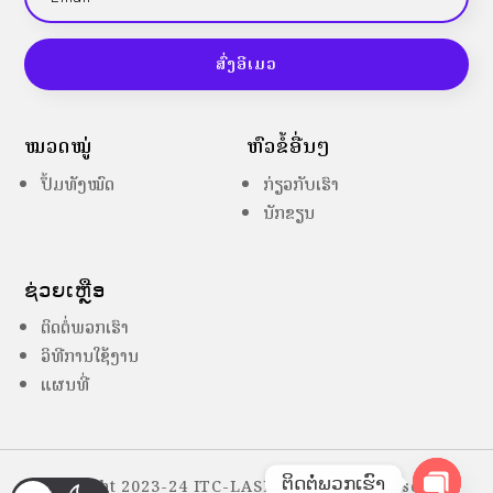
ສົ່ງອີເມວ
ໝວດໝູ່
ຫົວຂໍ້ອື່ນໆ
ປຶ້ມທັງໝົດ
ກ່ຽວກັບເຮົາ
ນັກຂຽນ
ຊ່ວຍເຫຼືອ
ຕິດຕໍ່ພວກເຮົາ
ວິທີການໃຊ້ງານ
ແຜນທີ່
ຕິດຕໍ່ພວກເຮົາ
Copyright 2023-24 ITC-LASES – All Right Reserved