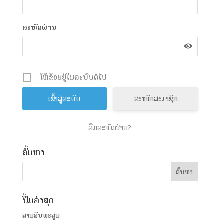
ລະຫັດຜ່ານ
ໃຫ້ຂ້ອຍຢູ່ໃນລະບົບຕໍ່ໄປ
ສະໝັກສະມາຊິກ
ລືມລະຫັດຜ່ານ?
ຄົ້ນຫາ
ປື້ມລ່າສຸດ
ສານລຶບພະສູນ