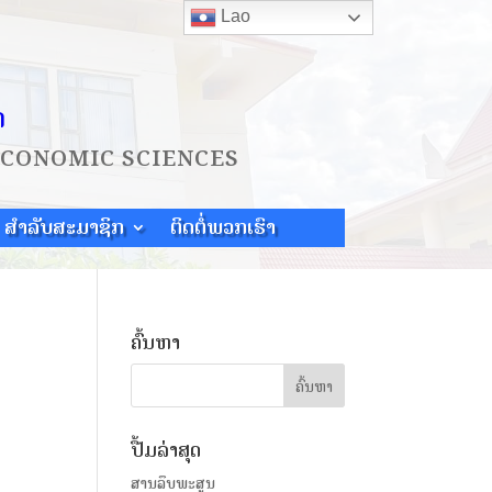
Lao
ດ
ECONOMIC SCIENCES
ສຳລັບສະມາຊິກ
ຕິດຕໍ່ພວກເຮົາ
ຄົ້ນຫາ
ປື້ມລ່າສຸດ
ສານລຶບພະສູນ