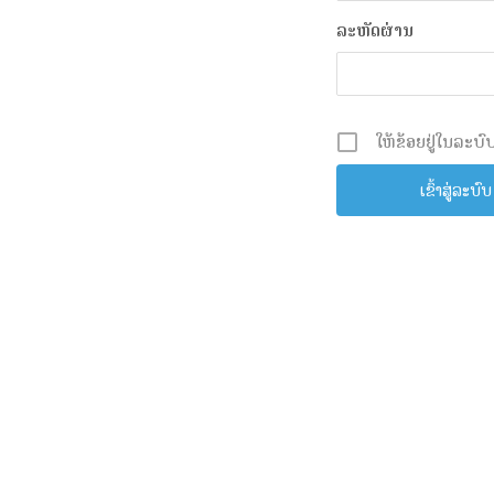
ລະຫັດຜ່ານ
ໃຫ້ຂ້ອຍຢູ່ໃນລະບົບ