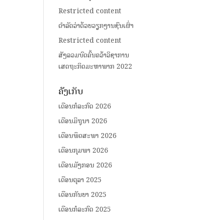
Restricted content
ດໍາລັດວ່າດ້ວຍວຽກງານຊົນເຜົ່າ
Restricted content
ສັງລວມບົດຄົ້ນຄວ້າວິຊາການ
ເສດຖະກິດມະຫາພາກ 2022
ຄັງເກັບ
ເດືອນກໍລະກົດ 2026
ເດືອນມິຖຸນາ 2026
ເດືອນພຶດສະພາ 2026
ເດືອນກຸມພາ 2026
ເດືອນມັງກອນ 2026
ເດືອນຕຸລາ 2025
ເດືອນກັນຍາ 2025
ເດືອນກໍລະກົດ 2025