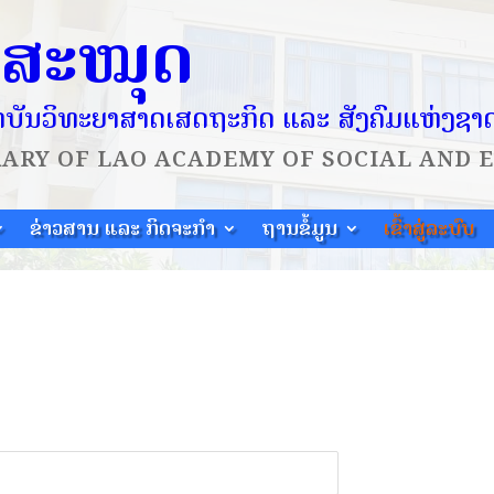
ໍສະໝຸດ
ບັນວິທະຍາສາດເສດຖະກິດ ແລະ ສັງຄົມແຫ່ງຊາ
RARY OF
LAO ACADEMY OF SOCIAL AND 
ຂ່າວສານ ແລະ ກິດຈະກຳ
ຖານຂໍ້ມູນ
ເຂົ້າສູ່ລະບົບ