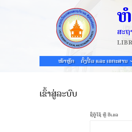
ຫ
ສະຖາ
LIB
ໜ້າຫຼັກ
ຄັ້ງປື້ມ ແລະ ເອກະສານ
ເຂົ້າສູ່ລະບົບ
ຊື່ຜູ້ໃຊ້ ຫຼື ອີເມລ