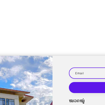
ໝວດໝູ່