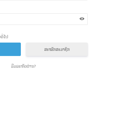
ຕໍ່ໄປ
ສະໝັກສະມາຊິກ
ລືມລະຫັດຜ່ານ?