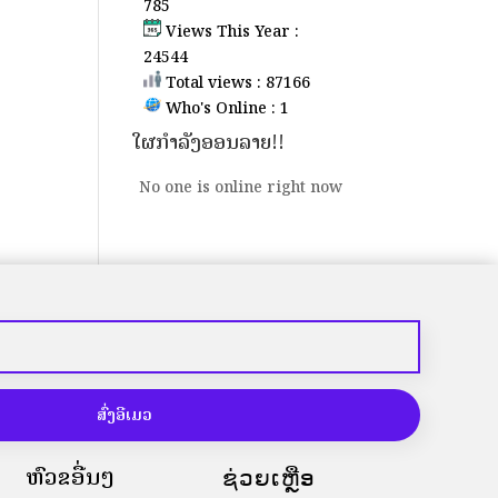
785
Views This Year :
24544
Total views : 87166
Who's Online : 1
ໃຜກຳລັງອອນລາຍ!!
No one is online right now
ສົ່ງອີເມວ
ຫົວຂໍ້ອື່ນໆ
ຊ່ວຍເຫຼືອ