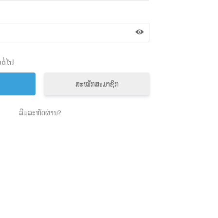
ຕໍ່ໄປ
ສະໝັກສະມາຊິກ
ລືມລະຫັດຜ່ານ?