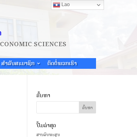
Lao
ດ
ECONOMIC SCIENCES
ສຳລັບສະມາຊິກ
ຕິດຕໍ່ພວກເຮົາ
ຄົ້ນຫາ
ປື້ມລ່າສຸດ
ສານລຶບພະສູນ