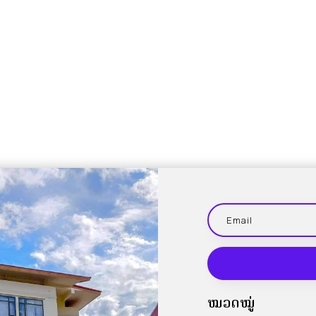
ໝວດໝູ່