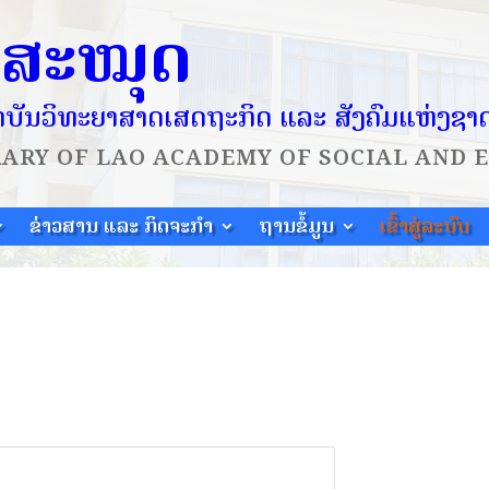
ໍສະໝຸດ
ບັນວິທະຍາສາດເສດຖະກິດ ແລະ ສັງຄົມແຫ່ງຊາ
RARY OF
LAO ACADEMY OF SOCIAL AND 
ຂ່າວສານ ແລະ ກິດຈະກຳ
ຖານຂໍ້ມູນ
ເຂົ້າສູ່ລະບົບ