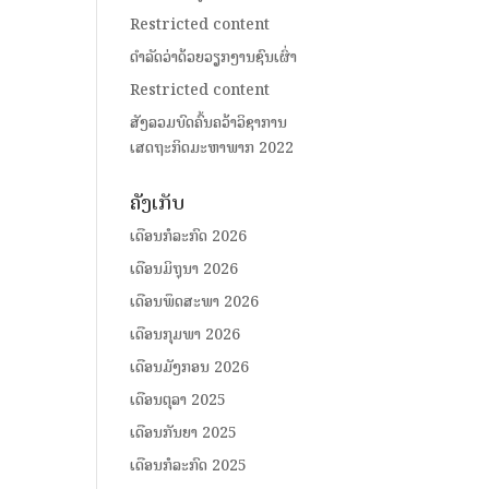
Restricted content
ດໍາລັດວ່າດ້ວຍວຽກງານຊົນເຜົ່າ
Restricted content
ສັງລວມບົດຄົ້ນຄວ້າວິຊາການ
ເສດຖະກິດມະຫາພາກ 2022
ຄັງເກັບ
ເດືອນກໍລະກົດ 2026
ເດືອນມິຖຸນາ 2026
ເດືອນພຶດສະພາ 2026
ເດືອນກຸມພາ 2026
ເດືອນມັງກອນ 2026
ເດືອນຕຸລາ 2025
ເດືອນກັນຍາ 2025
ເດືອນກໍລະກົດ 2025