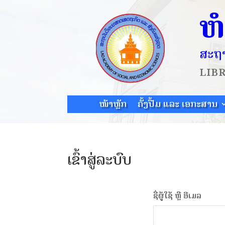
ຫ
ສະຖາ
LIB
ໜ້າຫຼັກ
ຄັ້ງປື້ມ ແລະ ເອກະສານ
ເຂົ້າສູ່ລະບົບ
ຊື່ຜູ້ໃຊ້ ຫຼື ອີເມລ