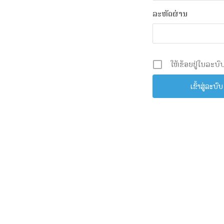
ລະຫັດຜ່ານ
ໃຫ້ຂ້ອຍຢູ່ໃນລະບົບ