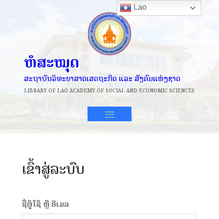
Lao
ຫໍສະໝຸດ
ສະຖາບັນວິທະຍາສາດເສດຖະກິດ ແລະ ສັງຄົມແຫ່ງຊາດ
LIBRARY OF
LAO ACADEMY OF SOCIAL AND ECONOMIC SCIENCES
ເຂົ້າສູ່ລະບົບ
ຊື່ຜູ້ໃຊ້ ຫຼື ອີເມລ