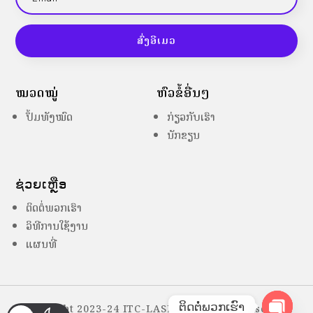
ສົ່ງອີເມວ
ໝວດໝູ່
ຫົວຂໍ້ອື່ນໆ
ປຶ້ມທັງໝົດ
ກ່ຽວກັບເຮົາ
ນັກຂຽນ
ຊ່ວຍເຫຼືອ
ຕິດຕໍ່ພວກເຮົາ
ວິທີການໃຊ້ງານ
ແຜນທີ່
ຕິດຕໍ່ພວກເຮົາ
Copyright 2023-24 ITC-LASES – All Right Reserved