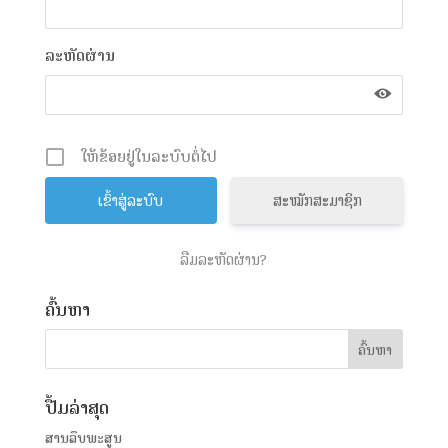
ລະຫັດຜ່ານ
ໃຫ້ຂ້ອຍຢູ່ໃນລະບົບຕໍ່ໄປ
ສະໝັກສະມາຊິກ
ລືມລະຫັດຜ່ານ?
ຄົ້ນຫາ
ປື້ມລ່າສຸດ
ສານລຶບພະສູນ