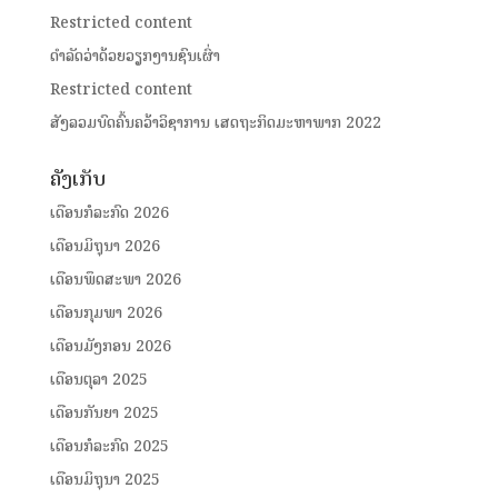
Restricted content
ດໍາລັດວ່າດ້ວຍວຽກງານຊົນເຜົ່າ
Restricted content
ສັງລວມບົດຄົ້ນຄວ້າວິຊາການ ເສດຖະກິດມະຫາພາກ 2022
ຄັງເກັບ
ເດືອນກໍລະກົດ 2026
ເດືອນມິຖຸນາ 2026
ເດືອນພຶດສະພາ 2026
ເດືອນກຸມພາ 2026
ເດືອນມັງກອນ 2026
ເດືອນຕຸລາ 2025
ເດືອນກັນຍາ 2025
ເດືອນກໍລະກົດ 2025
ເດືອນມິຖຸນາ 2025