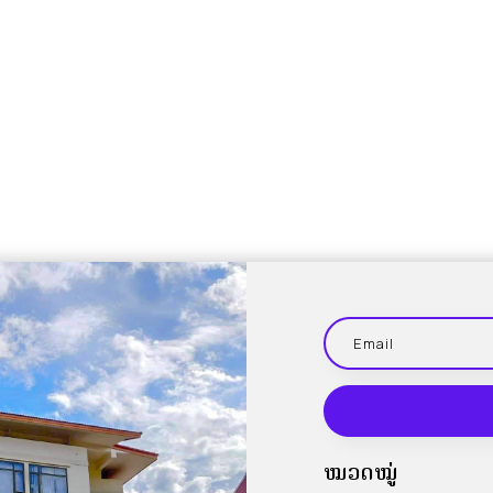
ໝວດໝູ່