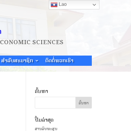
Lao
ດ
ECONOMIC SCIENCES
ສຳລັບສະມາຊິກ
ຕິດຕໍ່ພວກເຮົາ
ຄົ້ນຫາ
ປື້ມລ່າສຸດ
ສານລຶບພະສູນ