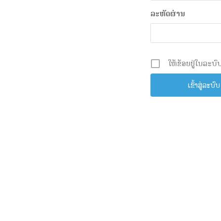
ລະຫັດຜ່ານ
ໃຫ້ຂ້ອຍຢູ່ໃນລະບົບ