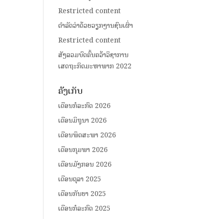
Restricted content
ດໍາລັດວ່າດ້ວຍວຽກງານຊົນເຜົ່າ
Restricted content
ສັງລວມບົດຄົ້ນຄວ້າວິຊາການ
ເສດຖະກິດມະຫາພາກ 2022
ຄັງເກັບ
ເດືອນກໍລະກົດ 2026
ເດືອນມິຖຸນາ 2026
ເດືອນພຶດສະພາ 2026
ເດືອນກຸມພາ 2026
ເດືອນມັງກອນ 2026
ເດືອນຕຸລາ 2025
ເດືອນກັນຍາ 2025
ເດືອນກໍລະກົດ 2025