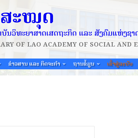
ໍສະໝຸດ
ບັນວິທະຍາສາດເສດຖະກິດ ແລະ ສັງຄົມແຫ່ງຊາ
RARY OF
LAO ACADEMY OF SOCIAL AND 
ຂ່າວສານ ແລະ ກິດຈະກຳ
ຖານຂໍ້ມູນ
ເຂົ້າສູ່ລະບົບ