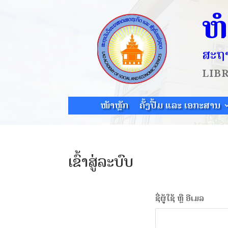
ຫ
ສະຖາ
LIB
ໜ້າຫຼັກ
ຄັ້ງປື້ມ ແລະ ເອກະສານ
ເຂົ້າສູ່ລະບົບ
ຊື່ຜູ້ໃຊ້ ຫຼື ອີເມລ