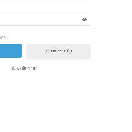
ຕໍ່ໄປ
ສະໝັກສະມາຊິກ
ລືມລະຫັດຜ່ານ?