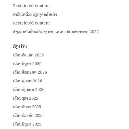
Restricted content
ດໍາລັດວ່າດ້ວຍວຽກງານຊົນເຜົ່າ
Restricted content
ສັງລວມບົດຄົ້ນຄວ້າວິຊາການ ເສດຖະກິດມະຫາພາກ 2022
ຄັງເກັບ
ເດືອນກໍລະກົດ 2026
ເດືອນມິຖຸນາ 2026
ເດືອນພຶດສະພາ 2026
ເດືອນກຸມພາ 2026
ເດືອນມັງກອນ 2026
ເດືອນຕຸລາ 2025
ເດືອນກັນຍາ 2025
ເດືອນກໍລະກົດ 2025
ເດືອນມິຖຸນາ 2025