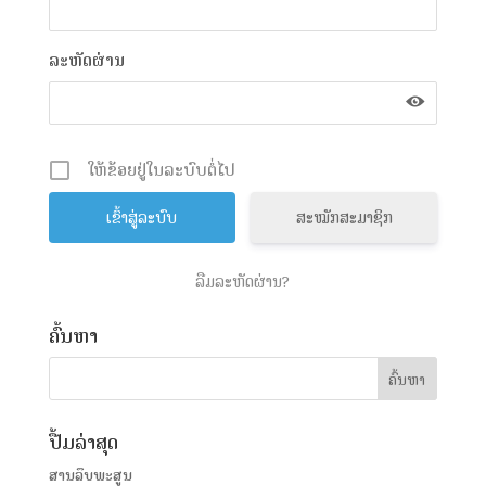
ລະຫັດຜ່ານ
ໃຫ້ຂ້ອຍຢູ່ໃນລະບົບຕໍ່ໄປ
ສະໝັກສະມາຊິກ
ລືມລະຫັດຜ່ານ?
ຄົ້ນຫາ
ປື້ມລ່າສຸດ
ສານລຶບພະສູນ