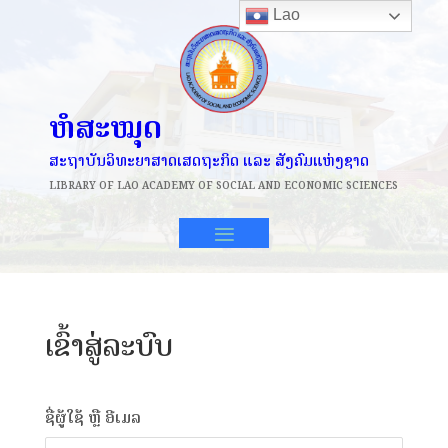
Lao
ຫໍສະໝຸດ
ສະຖາບັນວິທະຍາສາດເສດຖະກິດ ແລະ ສັງຄົມແຫ່ງຊາດ
LIBRARY OF
LAO ACADEMY OF SOCIAL AND ECONOMIC SCIENCES
ເຂົ້າສູ່ລະບົບ
ຊື່ຜູ້ໃຊ້ ຫຼື ອີເມລ