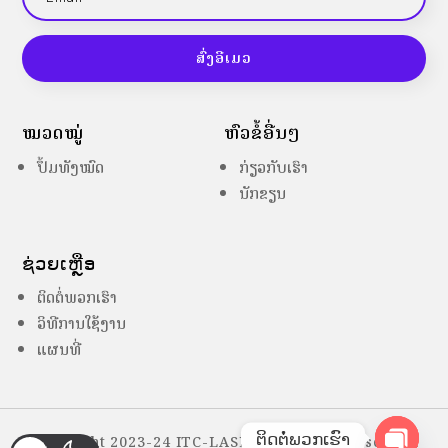
ສົ່ງອີເມວ
ໝວດໝູ່
ຫົວຂໍ້ອື່ນໆ
ປຶ້ມທັງໝົດ
ກ່ຽວກັບເຮົາ
ນັກຂຽນ
ຊ່ວຍເຫຼືອ
ຕິດຕໍ່ພວກເຮົາ
ວິທີການໃຊ້ງານ
ແຜນທີ່
ຕິດຕໍ່ພວກເຮົາ
Copyright 2023-24 ITC-LASES – All Right Reserved