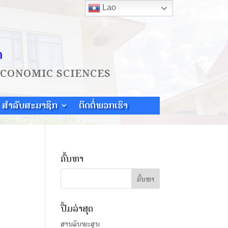
Lao
ດ
ECONOMIC SCIENCES
ສຳລັບສະມາຊິກ
ຕິດຕໍ່ພວກເຮົາ
ຄົ້ນຫາ
ປື້ມລ່າສຸດ
ສານລຶບພະສູນ