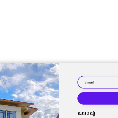
ໝວດໝູ່