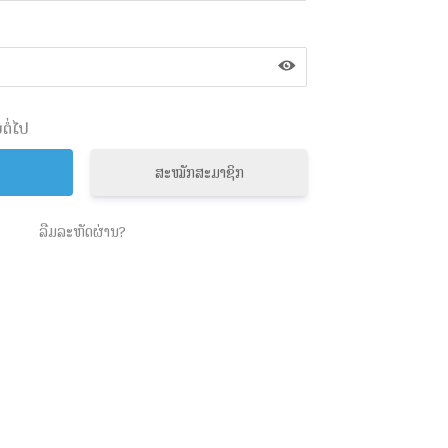
ຕໍ່ໄປ
ສະໝັກສະມາຊິກ
ລືມລະຫັດຜ່ານ?