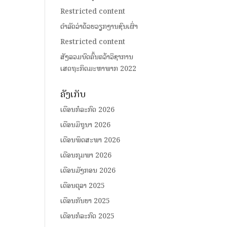
Restricted content
ດໍາລັດວ່າດ້ວຍວຽກງານຊົນເຜົ່າ
Restricted content
ສັງລວມບົດຄົ້ນຄວ້າວິຊາການ
ເສດຖະກິດມະຫາພາກ 2022
ຄັງເກັບ
ເດືອນກໍລະກົດ 2026
ເດືອນມິຖຸນາ 2026
ເດືອນພຶດສະພາ 2026
ເດືອນກຸມພາ 2026
ເດືອນມັງກອນ 2026
ເດືອນຕຸລາ 2025
ເດືອນກັນຍາ 2025
ເດືອນກໍລະກົດ 2025