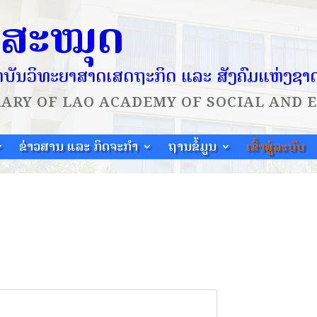
ໍສະໝຸດ
ບັນວິທະຍາສາດເສດຖະກິດ ແລະ ສັງຄົມແຫ່ງຊາ
RARY OF
LAO ACADEMY OF SOCIAL AND 
ຂ່າວສານ ແລະ ກິດຈະກຳ
ຖານຂໍ້ມູນ
ເຂົ້າສູ່ລະບົບ