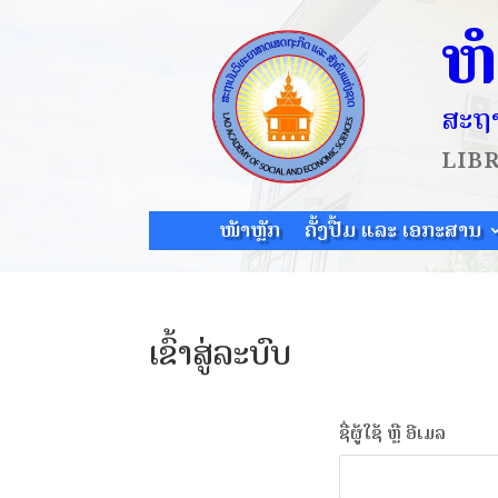
ຫ
ສະຖາ
LIB
ໜ້າຫຼັກ
ຄັ້ງປື້ມ ແລະ ເອກະສານ
ເຂົ້າສູ່ລະບົບ
ຊື່ຜູ້ໃຊ້ ຫຼື ອີເມລ