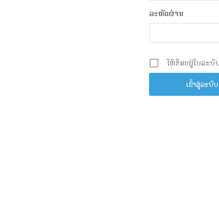
ລະຫັດຜ່ານ
ໃຫ້ຂ້ອຍຢູ່ໃນລະບົບ