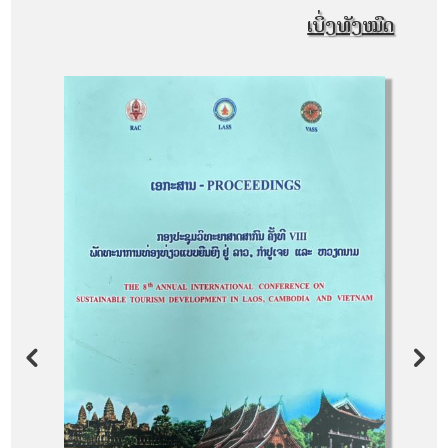
ເບິ່ງທັງໝົດ