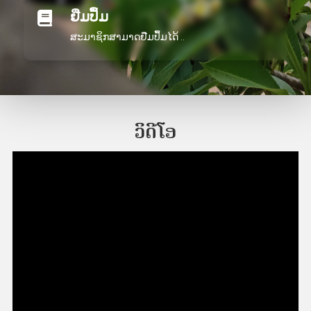
ຢືມປຶ້ມ

ສະມາຊິກສາມາດຢືມປຶ້ມໄດ້ ..
ວິດີໂອ