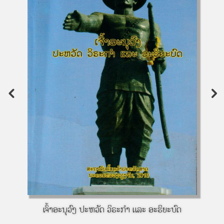
ເຈົ້າອະນຸວົງ ປະຫວັດ ວິຣະກຳ ແລະ ອະຮິຍະບົດ