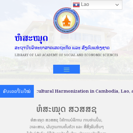
Lao
ຫໍສະໝຸດ
ສະຖາບັນວິທະຍາສາດເສດຖະກິດ ແລະ ສັງຄົມແຫ່ງຊາດ
LIBRARY OF
LAO ACADEMY OF SOCIAL AND ECONOMIC SCIENCES
nomic and cultural Harmonization in Cambodia, Lao, and V
ອັບເດດປຶ້ມໃໝ່
ຫໍສະໝຸດ ສວສສຊ
ຫໍສະໝຸດ ສວສສຊ ໃຫ້ການບໍລິການ ການອ່ານປຶ້ມ,
ວາລະສານ, ຜົນງານການຄົ້ນຄ້ວາ ແລະ ສື່ສິ່ງພິມອື່ນໆ