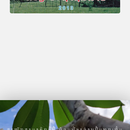
ສະໝັກສະມາຊິກມື້ນີ້ ພ້ອມທີ່ຈະອ່ານປຶ້ມທຸກເຫຼັ້ມ