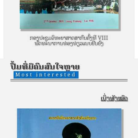
ກອງປະຊູມວິທະຍາສາດສາກົນຄັ້ງທີ VIII
ບົ
ພັດທະນາການທ່ອງທ່ຽວແບບຍືນຍົງ
ປຶ້ມທີ່ມີຄົນສົນໃຈຫຼາຍ
Most interested
ເບິ່ງທັງໝົດ