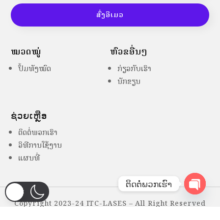
ສົ່ງອີເມວ
ໝວດໝູ່
ຫົວຂໍ້ອື່ນໆ
ປຶ້ມທັງໝົດ
ກ່ຽວກັບເຮົາ
ນັກຂຽນ
ຊ່ວຍເຫຼືອ
ຕິດຕໍ່ພວກເຮົາ
ວິທີການໃຊ້ງານ
ແຜນທີ່
ຕິດຕໍ່ພວກເຮົາ
Copyright 2023-24 ITC-LASES – All Right Reserved
Open
chaty