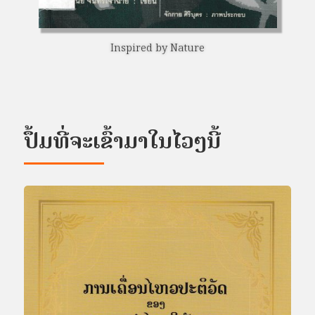
ນະໂຍບາຍດ້ານໂພຊະນາການ
ປຶ້ມທີ່ຈະເຂົ້າມາໃນໄວໆນີ້