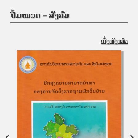
ປຶ້ມໝວດ – ສັງຄົມ
ເບິ່ງທັງໝົດ