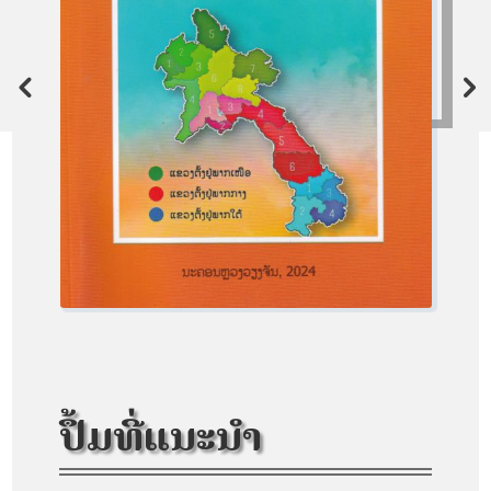
ປຶ້ມທີ່ແນະນຳ