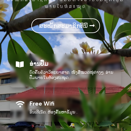
ພາຍໃນຫໍສະໝຸດ
ສະໝັກສະມາຊິກທີ່ນີ້
ອ່ານປຶ້ມ

ບົດຄົ້ນຄ້ວາວິທະຍາສາດ, ໜັງສືໝວດໝູ່ຕ່າງໆ, ອ່ານ
ປຶ້ມພາຍໃນຫ້ອງສະໝຸດ ..
Free Wifi

ອິນເຕີເນັດ, ຫ້ອງຄົ້ນຫາຂໍ້ມູນ ..