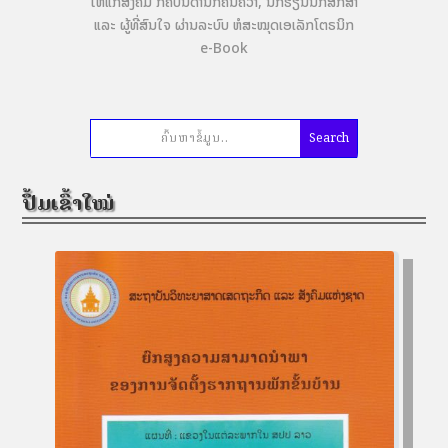
ໃຫ້ແກ່ສັງຄົມ ກໍຄືບັນດານັກຄົ້ນຄ້ວາ, ນັກຮຽນນັກສຶກສາ
ແລະ ຜູ້ທີ່ສົນໃຈ ຜ່ານລະບົບ ຫໍສະໝຸດເອເລັກໂຕຣນິກ
e-Book
ປຶ້ມເຂົ້າໃໝ່