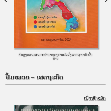
ັ້ນ
ບົດສະເໜີນະໂຍບາຍດ້ານໂພຊະນາການ
ປຶ້ມໝວດ – ເສດຖະກິດ
ເບິ່ງທັງໝົດ